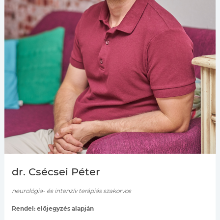
dr. Csécsei Péter
neurológia- és intenzív terápiás szakorvos
Rendel: előjegyzés alapján