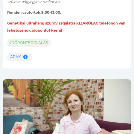
szülész-nőgyógyász szakorvos
Rendel: csütörtök,9.00-12.00.
Genetikai ultrahang szűrővizsgálatra KIZÁRÓLAG telefonon van
lehetőségük időpontot kérni!
IDŐPONTFOGLALÁS
ÁRAK