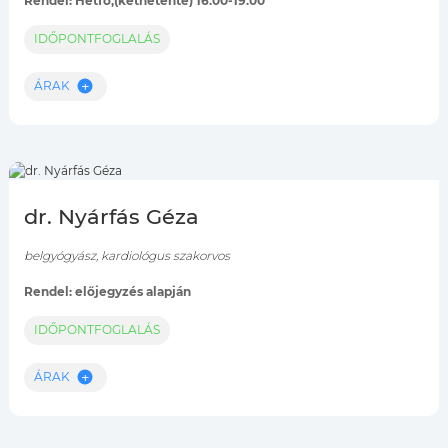
Rendel: Hétfő,(kéthetente) 16.00-19.00
IDŐPONTFOGLALÁS
ÁRAK
dr. Nyárfás Géza
belgyógyász, kardiológus szakorvos
Rendel: előjegyzés alapján
IDŐPONTFOGLALÁS
ÁRAK