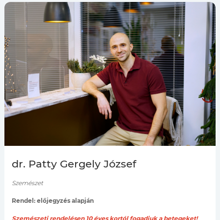
dr. Patty Gergely József
Szemészet
Rendel: előjegyzés alapján
Szemészeti rendelésen 10
éves kortól fogadjuk a betegeket!