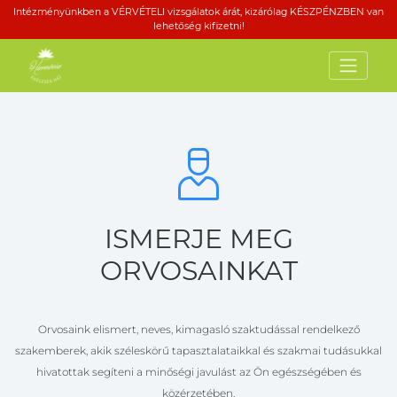
Intézményünkben a VÉRVÉTELI vizsgálatok árát, kizárólag KÉSZPÉNZBEN van
lehetőség kifizetni!
ISMERJE MEG
ORVOSAINKAT
Orvosaink elismert, neves, kimagasló szaktudással rendelkező
szakemberek, akik széleskörű tapasztalataikkal és szakmai tudásukkal
hivatottak segíteni a minőségi javulást az Ön egészségében és
közérzetében.