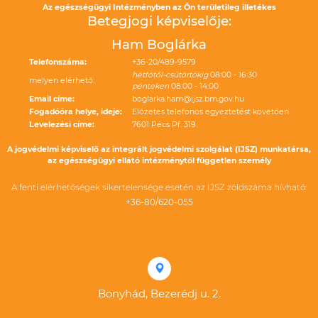
Az egészségügyi Intézményben az Ön területileg illetékes
Betegjogi képviselője:
Ham Boglárka
Telefonszáma:
+36-20/489-9579
hétfőtől-csütörtökig
08:00 - 16:30
melyen elérhető:
pénteken
08:00 - 14:00
Email címe:
boglarka.ham@ijsz.bm.gov.hu
Fogadóóra helye, ideje:
Előzetes telefonos egyeztetést követően
Levelezési címe:
7601 Pécs Pf. 319.
A jogvédelmi képviselő az integrált jogvédelmi szolgálat (IJSZ) munkatársa,
az egészségügyi ellátó intézménytől független személy
A fenti elérhetőségek sikertelensége esetén az IJSZ zöldszáma hívható:
+36-80/620-055
Bonyhád, Bezerédj u. 2.