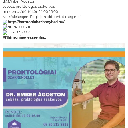
dr. Ember Ágoston
sebész, proktológus szakorvos,
minden csütörtökön 14.00-16.00
Ne késlekedjen! Foglaljon időpontot még ma!
http://harmoniahazbonyhad.hu/
06 74 999 601
+36202123314
#Harmóniaegészségház