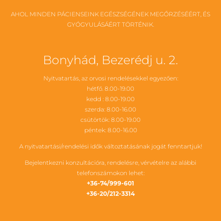
AHOL MINDEN PÁCIENSEINK EGÉSZSÉGÉNEK MEGŐRZÉSÉÉRT, ÉS
GYÓGYULÁSÁÉRT TÖRTÉNIK.
Bonyhád, Bezerédj u. 2.
Nyitvatartás, az orvosi rendelésekkel egyezően:
hétfő. 8.00-19.00
kedd : 8.00-19.00
szerda: 8.00-16.00
csütörtök: 8.00-19.00
péntek: 8.00-16.00
A nyitvatartási/rendelési idők változtatásának jogát fenntartjuk!
Bejelentkezni konzultációra, rendelésre, vérvételre az alábbi
telefonszámokon lehet:
+36-74/999-601
+36-20/212-3314