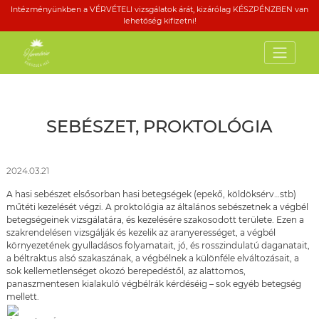
Intézményünkben a VÉRVÉTELI vizsgálatok árát, kizárólag KÉSZPÉNZBEN van
lehetőség kifizetni!
SEBÉSZET, PROKTOLÓGIA
2024.03.21
A hasi sebészet elsősorban hasi betegségek (epekő, köldöksérv…stb) 
műtéti kezelését végzi. A proktológia az általános sebészetnek a végbél 
betegségeinek vizsgálatára, és kezelésére szakosodott területe. Ezen a 
szakrendelésen vizsgálják és kezelik az aranyerességet, a végbél 
környezetének gyulladásos folyamatait, jó, és rosszindulatú daganatait, 
a béltraktus alsó szakaszának, a végbélnek a különféle elváltozásait, a 
sok kellemetlenséget okozó berepedéstől, az alattomos, 
panaszmentesen kialakuló végbélrák kérdéséig – sok egyéb betegség 
mellett.