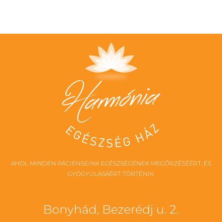
AHOL MINDEN PÁCIENSEINK EGÉSZSÉGÉNEK MEGŐRZÉSÉÉRT, ÉS
GYÓGYULÁSÁÉRT TÖRTÉNIK.
Bonyhád, Bezerédj u. 2.