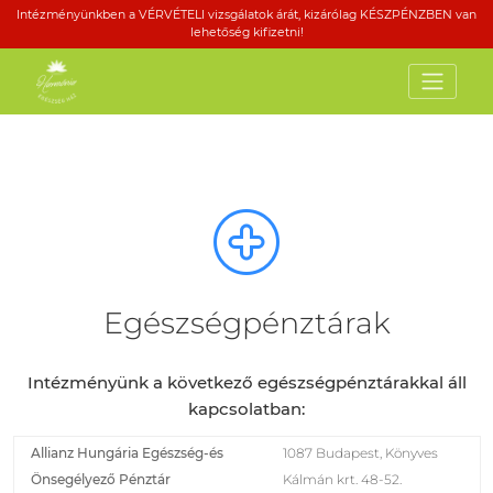
Intézményünkben a VÉRVÉTELI vizsgálatok árát, kizárólag KÉSZPÉNZBEN van
lehetőség kifizetni!
Egészségpénztárak
Intézményünk a következő egészségpénztárakkal áll
kapcsolatban:
Allianz Hungária Egészség-és
1087 Budapest, Könyves
Önsegélyező Pénztár
Kálmán krt. 48-52.