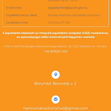
pénteken
08:00 - 14:00
Email címe:
boglarka.ham@ijsz.bm.gov.hu
Fogadóóra helye, ideje:
Előzetes telefonos egyeztetést követően
Levelezési címe:
7601 Pécs Pf. 319.
A jogvédelmi képviselő az integrált jogvédelmi szolgálat (IJSZ) munkatársa,
az egészségügyi ellátó intézménytől független személy
A fenti elérhetőségek sikertelensége esetén az IJSZ zöldszáma hívható:
+36-80/620-055
Bonyhád, Bezerédj u. 2.
harmoniahazbonyhad@gmail.com