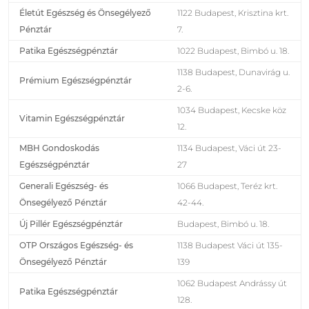
Életút Egészség és Önsegélyező
1122 Budapest, Krisztina krt.
Pénztár
7.
Patika Egészségpénztár
1022 Budapest, Bimbó u. 18.
1138 Budapest, Dunavirág u.
Prémium Egészségpénztár
2-6.
1034 Budapest, Kecske köz
Vitamin Egészségpénztár
12.
MBH Gondoskodás
1134 Budapest, Váci út 23-
Egészségpénztár
27
Generali Egészség- és
1066 Budapest, Teréz krt.
Önsegélyező Pénztár
42-44.
Új Pillér Egészségpénztár
Budapest, Bimbó u. 18.
OTP Országos Egészség- és
1138 Budapest Váci út 135-
Önsegélyező Pénztár
139
1062 Budapest Andrássy út
Patika Egészségpénztár
128.