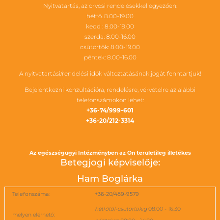
Nyitvatartás, az orvosi rendelésekkel egyezően:
hétfő. 8.00-19.00
kedd : 8.00-19.00
szerda: 8.00-16.00
csütörtök: 8.00-19.00
péntek: 8.00-16.00
A nyitvatartási/rendelési idők változtatásának jogát fenntartjuk!
Bejelentkezni konzultációra, rendelésre, vérvételre az alábbi
telefonszámokon lehet:
+36-74/999-601
+36-20/212-3314
Az egészségügyi Intézményben az Ön területileg illetékes
Betegjogi képviselője:
Ham Boglárka
Telefonszáma:
+36-20/489-9579
hétfőtől-csütörtökig
08:00 - 16:30
melyen elérhető: