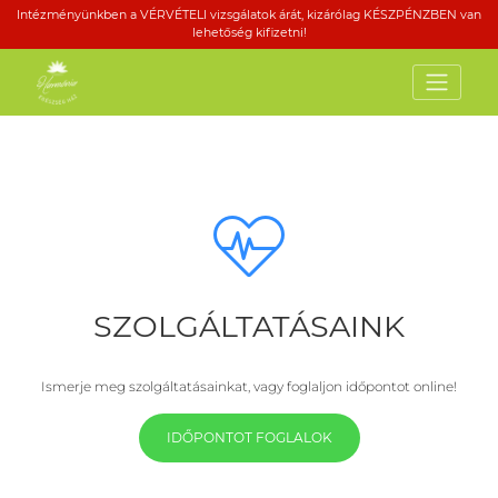
Intézményünkben a VÉRVÉTELI vizsgálatok árát, kizárólag KÉSZPÉNZBEN van
lehetőség kifizetni!
SZOLGÁLTATÁSAINK
Ismerje meg szolgáltatásainkat, vagy foglaljon időpontot online!
IDŐPONTOT FOGLALOK