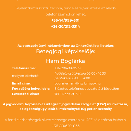
Bejelentkezni konzultációra, rendelésre, vérvételre az alábbi
telefonszámokon lehet:
+36-74/999-601
+36-20/212-3314
Az egészségügyi Intézményben az Ön területileg illetékes
Betegjogi képviselője:
Ham Boglárka
Telefonszáma:
+36-20/489-9579
hétfőtől-csütörtökig
08:00 - 16:30
melyen elérhető:
pénteken
08:00 - 14:00
Email címe:
boglarka.ham@ijsz.bm.gov.hu
Fogadóóra helye, ideje:
Előzetes telefonos egyeztetést követően
Levelezési címe:
7601 Pécs Pf. 319.
A jogvédelmi képviselő az integrált jogvédelmi szolgálat (IJSZ) munkatársa,
az egészségügyi ellátó intézménytől független személy
A fenti elérhetőségek sikertelensége esetén az IJSZ zöldszáma hívható:
+36-80/620-055