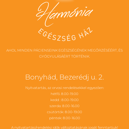
AHOL MINDEN PÁCIENSEINK EGÉSZSÉGÉNEK MEGŐRZÉSÉÉRT, ÉS
GYÓGYULÁSÁÉRT TÖRTÉNIK.
Bonyhád, Bezerédj u. 2.
Nyitvatartás, az orvosi rendelésekkel egyezően:
hétfő. 8.00-19.00
kedd : 8.00-19.00
szerda: 8.00-16.00
csütörtök: 8.00-19.00
péntek: 8.00-16.00
A nyitvatartási/rendelési idők változtatásának jogát fenntartjuk!