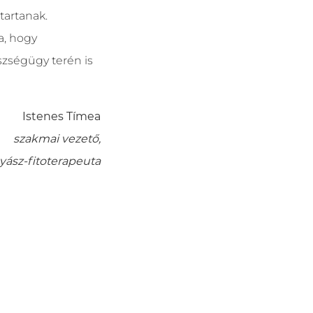
tartanak.
a, hogy
szségügy terén is
Istenes Tímea
szakmai vezető,
ász-fitoterapeuta