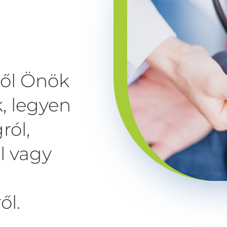
től Önök
, legyen
ról,
l vagy
ől.