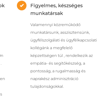
ok
Figyelmes, készséges
munkatársak
Valamennyi közreműködő
munkatársunk, asszisztensünk,
ügyfélszolgálati és ügyfélkapcsolati
kollégánk a megfelelő
Ön
képzettségen túl , rendelkezik az
.
empátia- és segítőkészség, a
pontosság, a rugalmasság és
ten
naprakész adminisztráció
tulajdonságokkal.
és