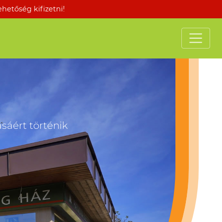
etőség kifizetni!
áért történik