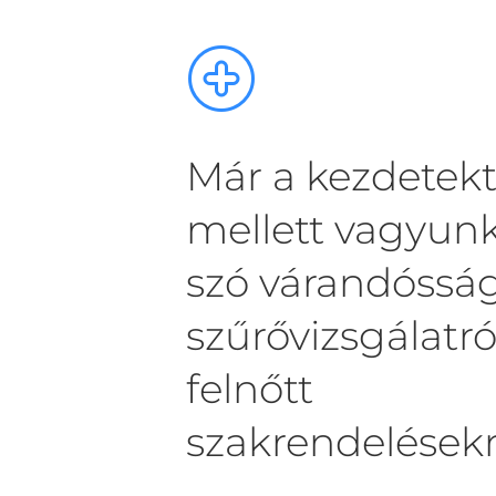
Már a kezdetek
mellett vagyunk
szó várandósság
szűrővizsgálatró
felnőtt
szakrendelésekr