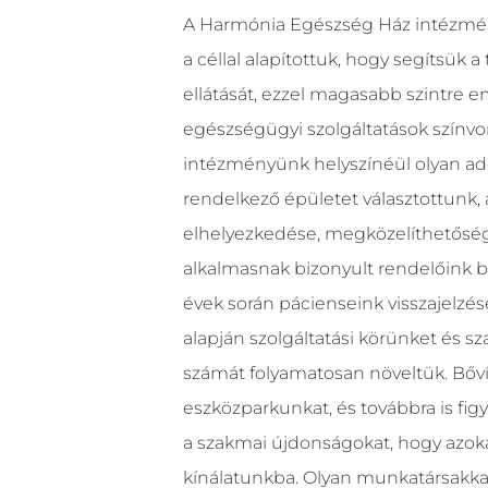
A Harmónia Egészség Ház intézmén
a céllal alapítottuk, hogy segítsük a
ellátását, ezzel magasabb szintre e
egészségügyi szolgáltatások színvon
intézményünk helyszínéül olyan ad
rendelkező épületet választottunk,
elhelyezkedése, megközelíthetőség
alkalmasnak bizonyult rendelőink b
évek során pácienseink visszajelzés
alapján szolgáltatási körünket és sz
számát folyamatosan növeltük. Bőví
eszközparkunkat, és továbbra is fi
a szakmai újdonságokat, hogy azok
kínálatunkba. Olyan munkatársakka