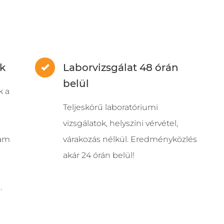
.
k
Laborvizsgálat 48 órán
belül
k a
Teljeskörű laboratóriumi
vizsgálatok, helyszíni vérvétel,
lam
várakozás nélkül. Eredményközlés
akár 24 órán belül!
.