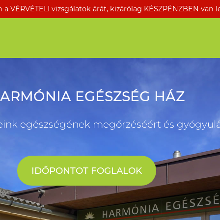
a VÉRVÉTELI vizsgálatok árát, kizárólag KÉSZPÉNZBEN van leh
ARMÓNIA EGÉSZSÉG HÁZ
eink egészségének megőrzéséért és gyógyulás
IDŐPONTOT FOGLALOK