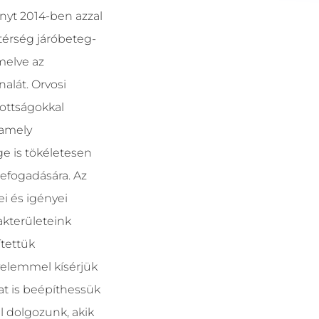
yt 2014-ben azzal
 térség járóbeteg-
melve az
alát. Orvosi
ottságokkal
 amely
e is tökéletesen
efogadására. Az
ei és igényei
akterületeink
tettük
gyelemmel kísérjük
at is beépíthessük
l dolgozunk, akik