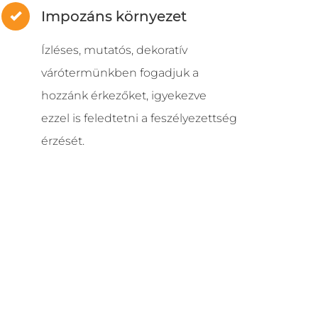
Impozáns környezet
Ízléses, mutatós, dekoratív
várótermünkben fogadjuk a
hozzánk érkezőket, igyekezve
ezzel is feledtetni a feszélyezettség
érzését.