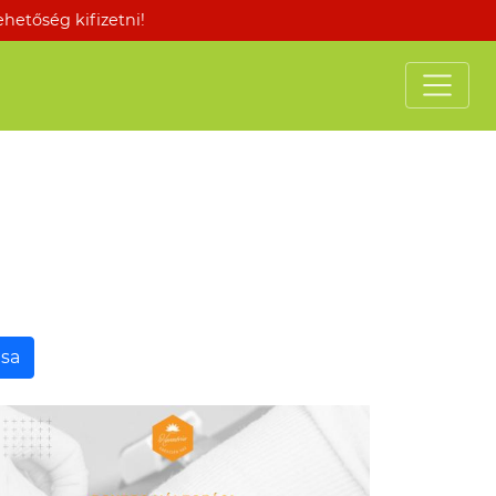
etőség kifizetni!
ása