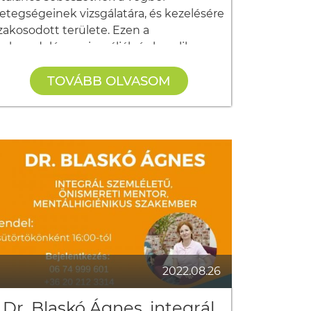
etegségeinek vizsgálatára, és kezelésére 
zakosodott területe. Ezen a 
zakrendelésen vizsgálják és kezelik az 
ranyerességet, a végbél környezetének 
TOVÁBB OLVASOM
yulladásos folyamatait, jó, és 
osszindulatú daganatait, a béltraktus alsó 
zakaszának, a végbélnek a különféle 
lváltozásait, a sok kellemetlenséget 
kozó berepedéstől, az alattomos, 
anaszmentesen kialakuló végbélrák 
érdéséig – sok egyéb betegség mellett.
r. Ember Ágoston
ebész, proktológus szakorvos,
inden csütörtökön 14.00-16.00
e késlekedjen! Foglaljon időpontot még 
2022.08.26
a!
http://harmoniahazbonyhad.hu/
Dr. Blaskó Ágnes, integrál