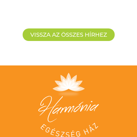
és panaszokat okozhat. Ha időben
e
diagnosztizáljuk a sérvet, akkor tervezett
M
időpontban, minimális megterheléssel
m
VISSZA AZ ÖSSZES HÍRHEZ
járó sebészeti műtéttel orvosolható a
k
problémát.
ö
Bejelentkezés:
R
http://harmoniahazbonyhad.hu/
v
06 74 999 601
R
1
+36202123314
B
#HarmóniaEgészségHáz
h