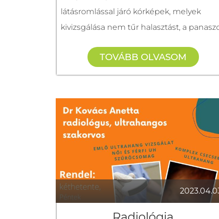
keretében megvizsgáljuk a
látásromlással járó kórképek, melyek
bőrelváltozásokat**, és szükség esetén
kivizsgálása nem tűr halasztást, a panasz
további kivizsgálást javaslunk.
megjelenése után azonnal, sürgősségge
TOVÁBB OLVASOM
szemorvoshoz kell fordulni. Ez esetben
Dr. Juhász Andor
gyakran lehet szükség pupillatágításra és
bőrgyógyász szakorvos
hosszabb megbeszélésre is a további
ellátás és/vagy gondozás érdekében.
Rendelés: hétfőnként (kéthetente)
16:00 – 20:00
Panasz esetén foglaljon időpontot
szemészeti szakrendelésünkre!
Időpontfoglalásért keresse a Harmóni
http://harmoniahazbonyhad.hu/
Egészség Házat, és tegyen egészsége
06 74 999 601
2023.04.0
megőrzéséért időben!
+36202123314
Időpontfoglalás és további információ:
Radiológia