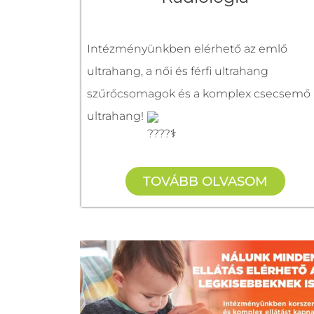
http://harmoniahazbonyhad.hu/
06 74 999 601
Intézményünkben elérhető az emlő
+36202123314
ultrahang, a női és férfi ultrahang
szűrőcsomagok és a komplex csecsemő
ultrahang!
Rendel:
TOVÁBB OLVASOM
Dr. Kovács Aetta
radiológus, ultrahangos szakorvos
Rendelési idő: Kéthetente, Péntek 9.0
- 13.00