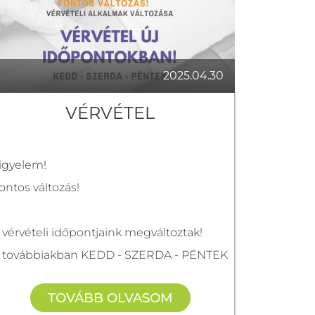
2025.04.30
VÉRVÉTEL
igyelem!
ontos változás!
 vérvételi időpontjaink megváltoztak!
 továbbiakban KEDD - SZERDA - PÉNTEK
apokra tudnak időpontot foglalni.
TOVÁBB OLVASOM