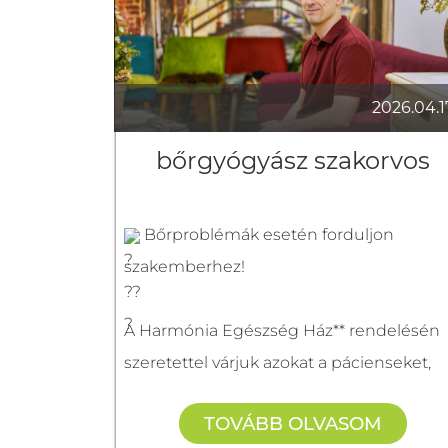
2026.04.1
bőrgyógyász szakorvos
Bőrproblémák esetén forduljon
szakemberhez!
A Harmónia Egészség Ház** rendelésén
szeretettel várjuk azokat a pácienseket,
akik bőr-, haj- vagy körömproblémákkal
TOVÁBB OLVASOM
küzdenek.