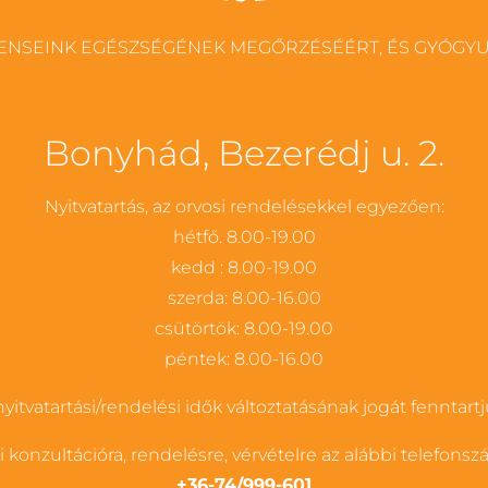
0
ENSEINK EGÉSZSÉGÉNEK MEGŐRZÉSÉÉRT, ÉS GYÓGYU
+
#
Bonyhád, Bezerédj u. 2.
Nyitvatartás, az orvosi rendelésekkel egyezően:
hétfő. 8.00-19.00
kedd : 8.00-19.00
szerda: 8.00-16.00
csütörtök: 8.00-19.00
péntek: 8.00-16.00
nyitvatartási/rendelési idők változtatásának jogát fenntartj
 konzultációra, rendelésre, vérvételre az alábbi telefons
+36-74/999-601