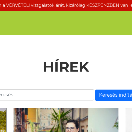
a VÉRVÉTELI vizsgálatok árát, kizárólag KÉSZPÉNZBEN van leh
HÍREK
Keresés indít