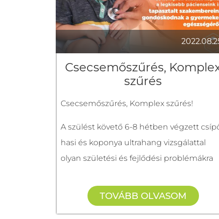
Bejelentkezés:
http://harmoniahazbonyhad.hu/
06 74 999 601
2022.08.2
+36202123314
r
Csecsemőszűrés, Komple
szűrés
Csecsemőszűrés, Komplex szűrés!
A szülést követő 6-8 hétben végzett csíp
hasi és koponya ultrahang vizsgálattal
olyan születési és fejlődési problémákra
derülhet fény, amik még nem okoznak
látható bajt, de korai felismerésük a baba
TOVÁBB OLVASOM
egészséges fejlődése érdekében nagyo