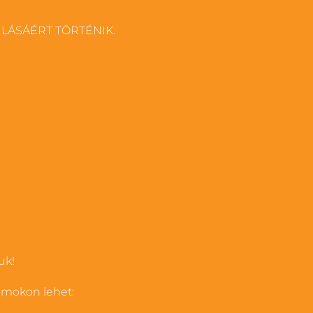
6 74 999 601
LÁSÁÉRT TÖRTÉNIK.
36202123314
HarmóniaEgészségHáz
uk!
zámokon lehet: