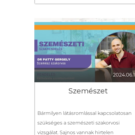
Rendelésünkön többek között az alábbi
problémák kivizsgálását és kezelését
végezzük:
• pikkelysömör
• hajhullás
• ekcéma
• gombás fertőzések
2024.06.1
• egyéb bőrgyógyászati panaszok
Szemészet
A bőrgyógyászati daganatos
megbetegedések száma világszerte
Bármilyen látásromlással kapcsolatosan
emelkedik, ezért kiemelten fontos a
szükséges a szemészeti szakorvosi
rendszeres ellenőrzés. **Anyajegyszűrés
vizsgálat. Sajnos vannak hirtelen