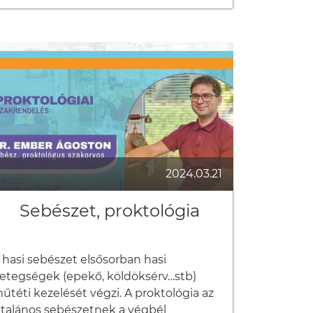
ejelentkezés:
0-36-20-212-3314
0-36-74-999-601
2024.03.21
Sebészet, proktológia
 hasi sebészet elsősorban hasi 
etegségek (epekő, köldöksérv…stb) 
űtéti kezelését végzi. A proktológia az 
ltalános sebészetnek a végbél 