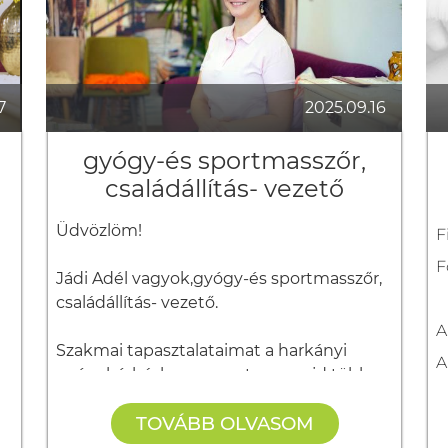
7
2025.09.16
gyógy-és sportmasszőr,
családállítás- vezető
Üdvözlöm!
F
F
Jádi Adél vagyok,
gyógy-és sportmasszőr, 
családállítás- vezető
.
A
Szakmai tapasztalataimat a harkányi
A
gyógykórházban szereztem, majd több
n
éven át a Tamási termálfürdőben
TOVÁBB OLVASOM
dolgoztam masszőrként. Később saját
szalont nyitottam. Tudásomat